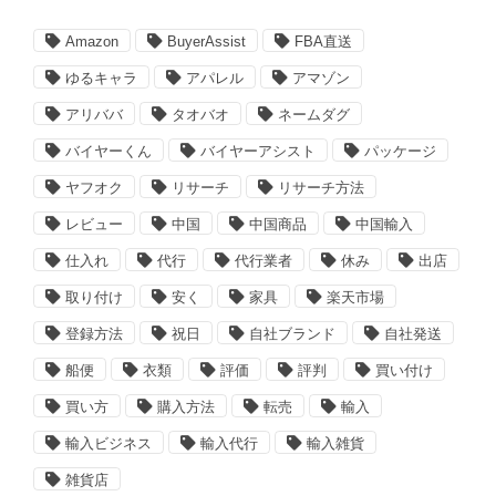
Amazon
BuyerAssist
FBA直送
ゆるキャラ
アパレル
アマゾン
アリババ
タオバオ
ネームダグ
バイヤーくん
バイヤーアシスト
パッケージ
ヤフオク
リサーチ
リサーチ方法
レビュー
中国
中国商品
中国輸入
仕入れ
代行
代行業者
休み
出店
取り付け
安く
家具
楽天市場
登録方法
祝日
自社ブランド
自社発送
船便
衣類
評価
評判
買い付け
買い方
購入方法
転売
輸入
輸入ビジネス
輸入代行
輸入雑貨
雑貨店