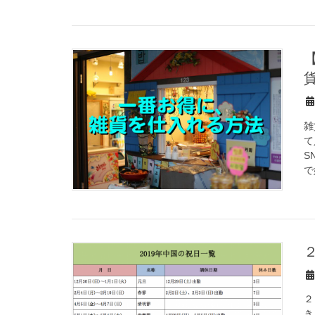
【完全版】一番お
雑
て
S
で
２
き