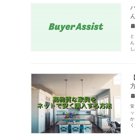
バイヤーアシストのゆるキャラ、「
と
ん
し
【最新】高品質な
安
ッ
か
く