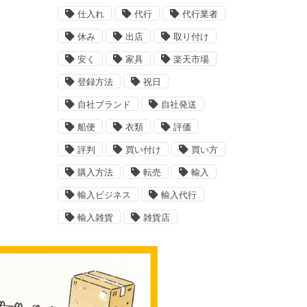
仕入れ
代行
代行業者
休み
出店
取り付け
安く
家具
楽天市場
登録方法
祝日
自社ブランド
自社発送
船便
衣類
評価
評判
買い付け
買い方
購入方法
転売
輸入
輸入ビジネス
輸入代行
輸入雑貨
雑貨店