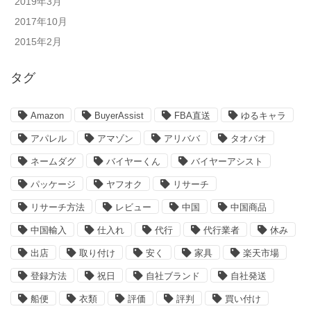
2019年3月
2017年10月
2015年2月
タグ
Amazon
BuyerAssist
FBA直送
ゆるキャラ
アパレル
アマゾン
アリババ
タオバオ
ネームダグ
バイヤーくん
バイヤーアシスト
パッケージ
ヤフオク
リサーチ
リサーチ方法
レビュー
中国
中国商品
中国輸入
仕入れ
代行
代行業者
休み
出店
取り付け
安く
家具
楽天市場
登録方法
祝日
自社ブランド
自社発送
船便
衣類
評価
評判
買い付け