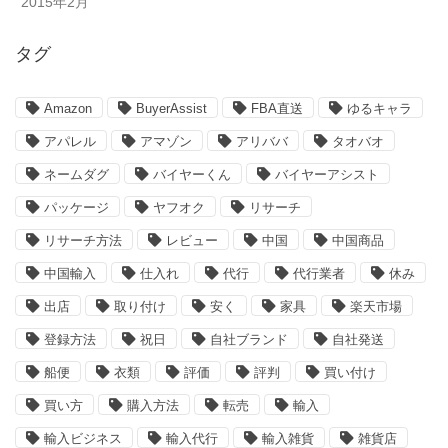
2015年2月
タグ
Amazon
BuyerAssist
FBA直送
ゆるキャラ
アパレル
アマゾン
アリババ
タオバオ
ネームダグ
バイヤーくん
バイヤーアシスト
パッケージ
ヤフオク
リサーチ
リサーチ方法
レビュー
中国
中国商品
中国輸入
仕入れ
代行
代行業者
休み
出店
取り付け
安く
家具
楽天市場
登録方法
祝日
自社ブランド
自社発送
船便
衣類
評価
評判
買い付け
買い方
購入方法
転売
輸入
輸入ビジネス
輸入代行
輸入雑貨
雑貨店