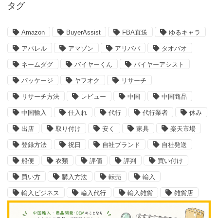
タグ
Amazon
BuyerAssist
FBA直送
ゆるキャラ
アパレル
アマゾン
アリババ
タオバオ
ネームダグ
バイヤーくん
バイヤーアシスト
パッケージ
ヤフオク
リサーチ
リサーチ方法
レビュー
中国
中国商品
中国輸入
仕入れ
代行
代行業者
休み
出店
取り付け
安く
家具
楽天市場
登録方法
祝日
自社ブランド
自社発送
船便
衣類
評価
評判
買い付け
買い方
購入方法
転売
輸入
輸入ビジネス
輸入代行
輸入雑貨
雑貨店