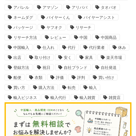
アパレル
アマゾン
アリババ
タオバオ
ネームダグ
バイヤーくん
バイヤーアシスト
パッケージ
ヤフオク
リサーチ
リサーチ方法
レビュー
中国
中国商品
中国輸入
仕入れ
代行
代行業者
休み
出店
取り付け
安く
家具
楽天市場
登録方法
祝日
自社ブランド
自社発送
船便
衣類
評価
評判
買い付け
買い方
購入方法
転売
輸入
輸入ビジネス
輸入代行
輸入雑貨
雑貨店