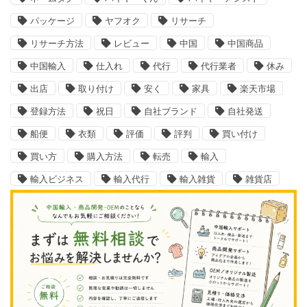
パッケージ
ヤフオク
リサーチ
リサーチ方法
レビュー
中国
中国商品
中国輸入
仕入れ
代行
代行業者
休み
出店
取り付け
安く
家具
楽天市場
登録方法
祝日
自社ブランド
自社発送
船便
衣類
評価
評判
買い付け
買い方
購入方法
転売
輸入
輸入ビジネス
輸入代行
輸入雑貨
雑貨店