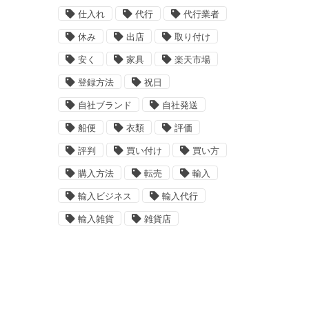
仕入れ
代行
代行業者
休み
出店
取り付け
安く
家具
楽天市場
登録方法
祝日
自社ブランド
自社発送
船便
衣類
評価
評判
買い付け
買い方
購入方法
転売
輸入
輸入ビジネス
輸入代行
輸入雑貨
雑貨店