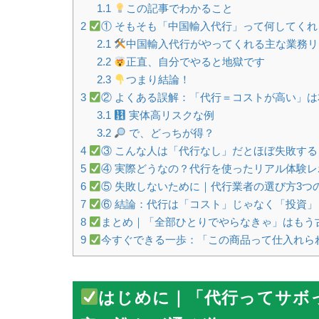
1.1
この記事でわかること
2
① そもそも「中国輸入代行」って何してくれ
2.1
中国輸入代行がやってくれる主な業務リ
2.2
正直、自分でやると地獄です
2.3
つまり結論！
3
② よくある誤解：「代行＝コストが高い」は
3.1
実体高リスクな例
3.2
で、どっちが得？
4
③ こんな人は「代行なし」だとほぼ失敗する
5
④ 実際どうなの？代行を使ったリアル体験レ
6
⑤ 失敗しないために｜代行業者の選び方3つ
7
⑥ 結論：代行は「コスト」じゃなく「投資」
8
まとめ｜「全部ひとりでやらなきゃ」はもう
9
今すぐできる一歩：「この商品って仕入れられ
はじめに｜「代行ってサボ