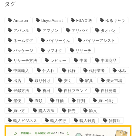
タグ
Amazon
BuyerAssist
FBA直送
ゆるキャラ
アパレル
アマゾン
アリババ
タオバオ
ネームダグ
バイヤーくん
バイヤーアシスト
パッケージ
ヤフオク
リサーチ
リサーチ方法
レビュー
中国
中国商品
中国輸入
仕入れ
代行
代行業者
休み
出店
取り付け
安く
家具
楽天市場
登録方法
祝日
自社ブランド
自社発送
船便
衣類
評価
評判
買い付け
買い方
購入方法
転売
輸入
輸入ビジネス
輸入代行
輸入雑貨
雑貨店