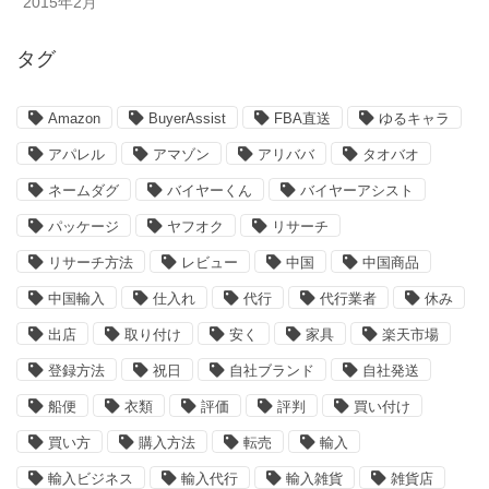
2015年2月
タグ
Amazon
BuyerAssist
FBA直送
ゆるキャラ
アパレル
アマゾン
アリババ
タオバオ
ネームダグ
バイヤーくん
バイヤーアシスト
パッケージ
ヤフオク
リサーチ
リサーチ方法
レビュー
中国
中国商品
中国輸入
仕入れ
代行
代行業者
休み
出店
取り付け
安く
家具
楽天市場
登録方法
祝日
自社ブランド
自社発送
船便
衣類
評価
評判
買い付け
買い方
購入方法
転売
輸入
輸入ビジネス
輸入代行
輸入雑貨
雑貨店