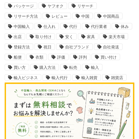
パッケージ
ヤフオク
リサーチ
リサーチ方法
レビュー
中国
中国商品
中国輸入
仕入れ
代行
代行業者
休み
出店
取り付け
安く
家具
楽天市場
登録方法
祝日
自社ブランド
自社発送
船便
衣類
評価
評判
買い付け
買い方
購入方法
転売
輸入
輸入ビジネス
輸入代行
輸入雑貨
雑貨店