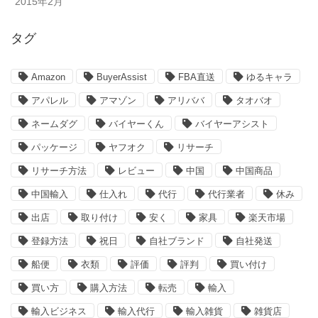
2015年2月
タグ
Amazon
BuyerAssist
FBA直送
ゆるキャラ
アパレル
アマゾン
アリババ
タオバオ
ネームダグ
バイヤーくん
バイヤーアシスト
パッケージ
ヤフオク
リサーチ
リサーチ方法
レビュー
中国
中国商品
中国輸入
仕入れ
代行
代行業者
休み
出店
取り付け
安く
家具
楽天市場
登録方法
祝日
自社ブランド
自社発送
船便
衣類
評価
評判
買い付け
買い方
購入方法
転売
輸入
輸入ビジネス
輸入代行
輸入雑貨
雑貨店