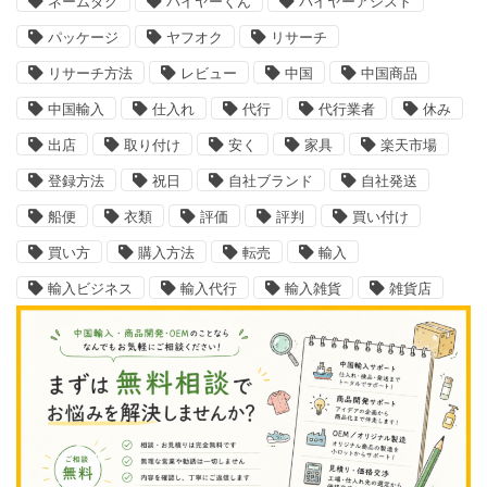
ネームダグ
バイヤーくん
バイヤーアシスト
パッケージ
ヤフオク
リサーチ
リサーチ方法
レビュー
中国
中国商品
中国輸入
仕入れ
代行
代行業者
休み
出店
取り付け
安く
家具
楽天市場
登録方法
祝日
自社ブランド
自社発送
船便
衣類
評価
評判
買い付け
買い方
購入方法
転売
輸入
輸入ビジネス
輸入代行
輸入雑貨
雑貨店