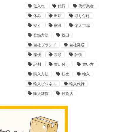
仕入れ
代行
代行業者
休み
出店
取り付け
安く
家具
楽天市場
登録方法
祝日
自社ブランド
自社発送
船便
衣類
評価
評判
買い付け
買い方
購入方法
転売
輸入
輸入ビジネス
輸入代行
輸入雑貨
雑貨店