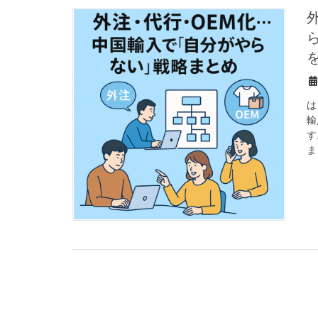
外注・代行・OEM化…中国輸入で
は
輸
す
ま