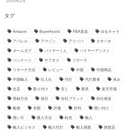
2015年2月
タグ
Amazon
BuyerAssist
FBA直送
ゆるキャラ
アパレル
アマゾン
アリババ
タオバオ
ネームダグ
バイヤーくん
バイヤーアシスト
パッケージ
ヤフオク
リサーチ
リサーチ方法
レビュー
中国
中国商品
中国輸入
仕入れ
代行
代行業者
休み
出店
取り付け
安く
家具
楽天市場
登録方法
祝日
自社ブランド
自社発送
船便
衣類
評価
評判
買い付け
買い方
購入方法
転売
輸入
輸入ビジネス
輸入代行
輸入雑貨
雑貨店