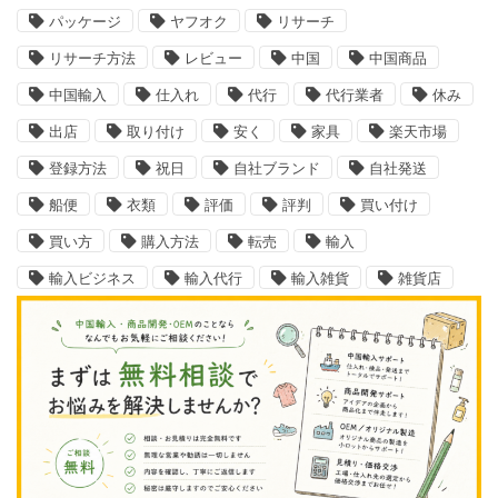
パッケージ
ヤフオク
リサーチ
リサーチ方法
レビュー
中国
中国商品
中国輸入
仕入れ
代行
代行業者
休み
出店
取り付け
安く
家具
楽天市場
登録方法
祝日
自社ブランド
自社発送
船便
衣類
評価
評判
買い付け
買い方
購入方法
転売
輸入
輸入ビジネス
輸入代行
輸入雑貨
雑貨店